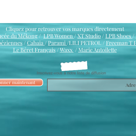
Cliquez pour retrouver vos marques directement
ncée du Mékong
/
LPB Women
/
XT Studio
/
LPB Shoes
/
péziennes
/
Cabaia
/
Parami
/LILI PETROL /
Freeman T 
Le Béret Français
/
Waxx
/
Marie Antoilette
Inscrivez-vous à notre liste de diffusion
onner maintenant