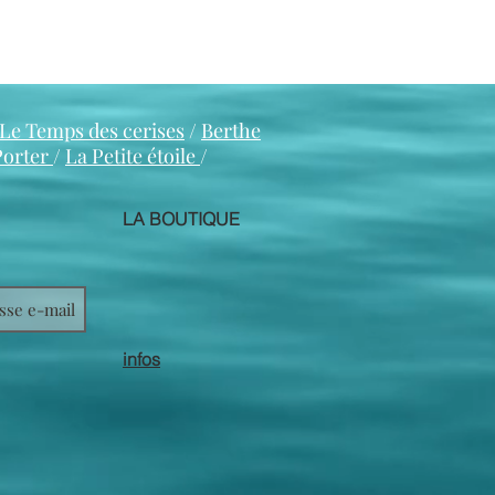
couleur du cuir.
Le Temps des cerises
/
Berthe
Porter
/
La Petite étoile
/
LA BOUTIQUE
infos