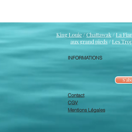
King Louie
/
Chattawak
/
La Fia
aux grand pieds
/
Les Tro
INFORMATIONS
S`ab
Contact
CGV
Mentions Légales