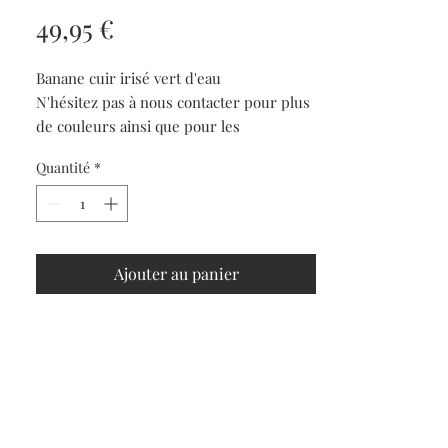
Prix
49,95 €
Banane cuir irisé vert d'eau
N'hésitez pas à nous contacter pour plus
de couleurs ainsi que pour les
bandoulières fantaisies
Quantité
*
La banane classique indispensable de
votre garde robe peu encombrante mais
sournoise grâce à sa belle capacité de
rangement. Vous pouvez la porter en
Ajouter au panier
bandoulière très tendance ou à la taille
pour toujours avoir les mains libres.
Produit 100% cuir ou daim.
Dimensions : 28 x 13 x 8 cm
La banane est vendue avec la bandoulière