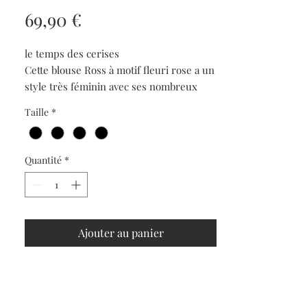
Prix
69,90 €
le temps des cerises
Cette blouse Ross à motif fleuri rose a un
style très féminin avec ses nombreux
détails comme son col et ses poignets à
Taille
*
volants, sa fermeture à boutons, ses
poches poitrine et son lien au cou pour
plus de raffiné.
Quantité
*
- Col tunisien
- Coupe : droite
- Type de fermeture : boutonnée
- Manches longues
Ajouter au panier
- Poignets : boutonnés
- Tissu : fluide
- Motif : floral
- Style mode : city
Ce produit fait partie de la gamme Eco