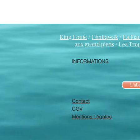
King Louie
/
Chattawak
/
La Fia
aux grand pieds
/
Les Tro
INFORMATIONS
S`ab
Contact
CGV
Mentions Légales