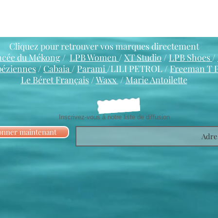
Cliquez pour retrouver vos marques directement
ncée du Mékong
/
LPB Women
/
XT Studio
/
LPB Shoes
/
péziennes
/
Cabaia
/
Parami
/LILI PETROL /
Freeman T 
Le Béret Français
/
Waxx
/
Marie Antoilette
Inscrivez-vous à notre liste de diffusion
onner maintenant