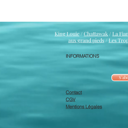
King Louie
/
Chattawak
/
La Fia
aux grand pieds
/
Les Tro
INFORMATIONS
S`ab
Contact
CGV
Mentions Légales