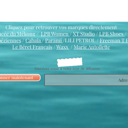
Cliquez pour retrouver vos marques directement
ncée du Mékong
/
LPB Women
/
XT Studio
/
LPB Shoes
/
péziennes
/
Cabaia
/
Parami
/LILI PETROL /
Freeman T 
Le Béret Français
/
Waxx
/
Marie Antoilette
Inscrivez-vous à notre liste de diffusion
onner maintenant