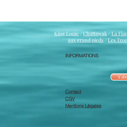
King Louie
/
Chattawak
/
La Fia
aux grand pieds
/
Les Tro
INFORMATIONS
S`ab
Contact
CGV
Mentions Légales