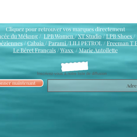
Cliquez pour retrouver vos marques directement
ncée du Mékong
/
LPB Women
/
XT Studio
/
LPB Shoes
/
péziennes
/
Cabaia
/
Parami
/LILI PETROL /
Freeman T 
Le Béret Français
/
Waxx
/
Marie Antoilette
Inscrivez-vous à notre liste de diffusion
onner maintenant