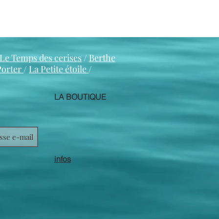
Le Temps des cerises
/
Berthe
Porter
/
La Petite étoile
/
LA BOUTIQUE
infos