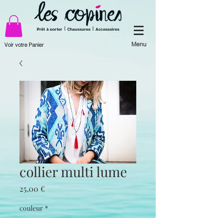
Menu
Voir votre Panier
collier multi lume
Prix
25,00 €
couleur
*