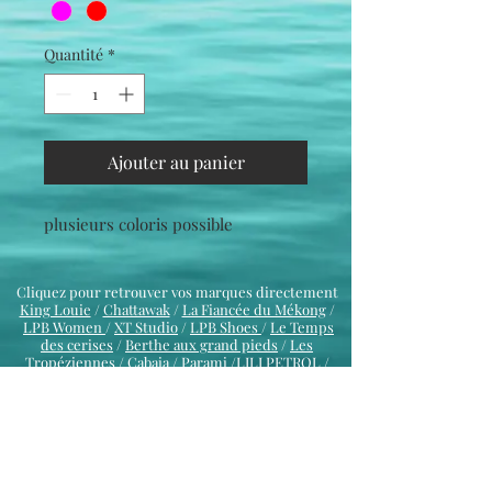
Quantité
*
Ajouter au panier
plusieurs coloris possible
Cliquez pour retrouver vos marques directement
King Louie
/
Chattawak
/
La Fiancée du Mékong
/
LPB Women
/
XT Studio
/
LPB Shoes
/
Le Temps
des cerises
/
Berthe aux grand pieds
/
Les
Tropéziennes
/
Cabaia
/
Parami
/LILI PETROL /
Freeman T Porter
/
La Petite étoile
/
Le Béret Français
/
Waxx
/
Marie Antoilette
INFORMATIONS
LA BOUTIQUE
Contact
infos
CGV
Mentions Légales