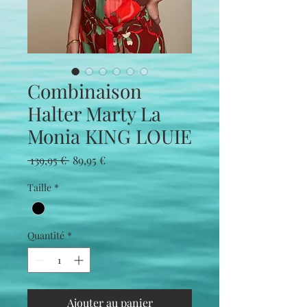
Combinaison
Halter Marty La
Monia KING LOUIE
Prix
Prix
 139,95 € 
89,95 €
original
promotionnel
Taille
*
Quantité
*
Ajouter au panier