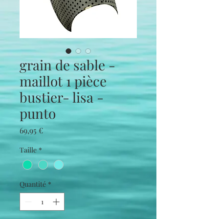
grain de sable -
maillot 1 pièce
bustier- lisa -
punto
Prix
69,95 €
Taille
*
Quantité
*