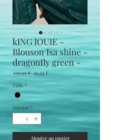
kING lOUIE -
Blouson Isa shine -
dragonfly green -
Prix
Prix
 129,95 € 
99,95 €
original
promotionnel
Taille
*
Quantité
*
Ajouter au panier