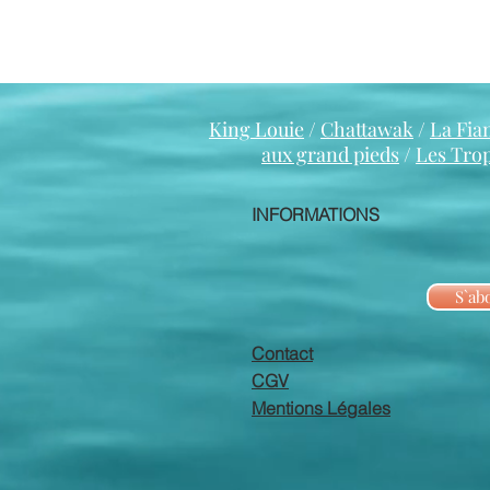
King Louie
/
Chattawak
/
La Fia
aux grand pieds
/
Les Tro
INFORMATIONS
S`ab
Contact
CGV
Mentions Légales