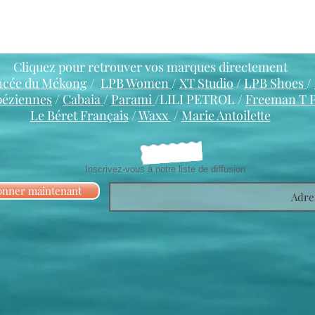
Cliquez pour retrouver vos marques directement
ncée du Mékong
/
LPB Women
/
XT Studio
/
LPB Shoes
/
péziennes
/
Cabaia
/
Parami
/LILI PETROL /
Freeman T 
Le Béret Français
/
Waxx
/
Marie Antoilette
Inscrivez-vous à notre liste de diffusion
onner maintenant