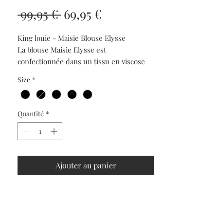
Prix
Prix
 99,95 € 
69,95 €
original
promotionnel
King louie - Maisie Blouse Elysse
La blouse Maisie Elysse est
confectionnée dans un tissu en viscose
tissé non extensible, orné d'un imprimé
Size
*
graphique. Elle présente des manches
longues, un col classique et une
fermeture boutonnée sur le devant pour
Quantité
*
un look intemporel.
vComposition: 100% LENZING™
ECOVERO™ viscoseComposition Lining:
Ajouter au panier