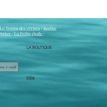
Le Temps des cerises
/
Berthe
Porter
/
La Petite étoile
/
LA BOUTIQUE
infos