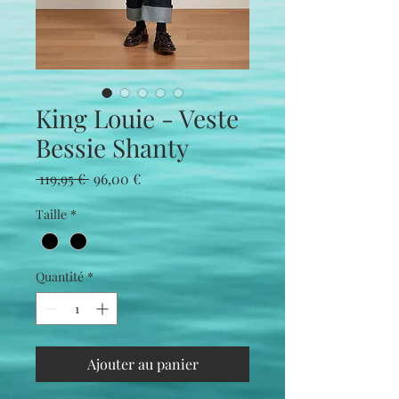
King Louie - Veste
Bessie Shanty
Prix
Prix
 119,95 € 
96,00 €
original
promotionnel
Taille
*
Quantité
*
Ajouter au panier