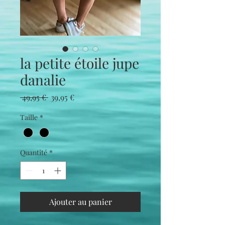
la petite étoile jupe
danalie
Prix
Prix
 49,95 € 
39,95 €
original
promotionnel
Taille
*
Quantité
*
Ajouter au panier