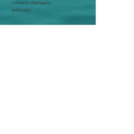
ceinture elastiquée
polyester
Cliquez pour retrouver vos marques directement
King Louie
/
Chattawak
/
La Fiancée du Mékong
/
LPB Women
/
XT Studio
/
LPB Shoes
/
Le Temps
des cerises
/
Berthe aux grand pieds
/
Les
Tropéziennes
/
Cabaia
/
Parami
/LILI PETROL /
Freeman T Porter
/
La Petite étoile
/
Le Béret Français
/
Waxx
/
Marie Antoilette
INFORMATIONS
LA BOUTIQUE
Contact
infos
CGV
Mentions Légales
Inscrivez-vous à notre liste de diffusion
S`abonner maintenant