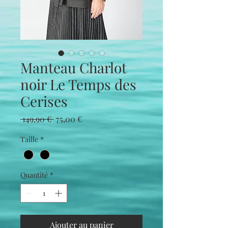
Manteau Charlot
noir Le Temps des
Cerises
Prix
Prix
 149,90 € 
75,00 €
original
promotionnel
Taille
*
Quantité
*
Ajouter au panier