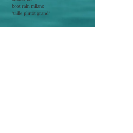
boot rain milano
"taille plutôt grand"
Cliquez pour retrouver vos marques directement
King Louie
/
Chattawak
/
La Fiancée du Mékong
/
LPB Women
/
XT Studio
/
LPB Shoes
/
Le Temps
des cerises
/
Berthe aux grand pieds
/
Les
Tropéziennes
/
Cabaia
/
Parami
/LILI PETROL /
Freeman T Porter
/
La Petite étoile
/
Le Béret Français
/
Waxx
/
Marie Antoilette
INFORMATIONS
LA BOUTIQUE
Contact
infos
CGV
Mentions Légales
Inscrivez-vous à notre liste de diffusion
S`abonner maintenant