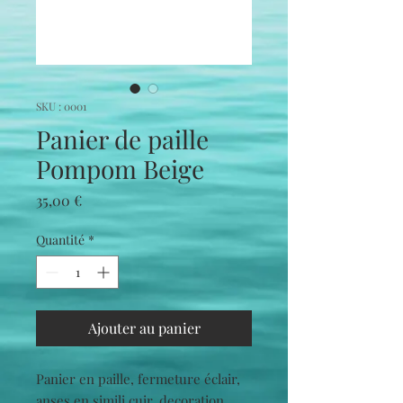
SKU : 0001
Panier de paille
Pompom Beige
Prix
35,00 €
Quantité
*
Ajouter au panier
Panier en paille, fermeture éclair,
anses en simili cuir, decoration