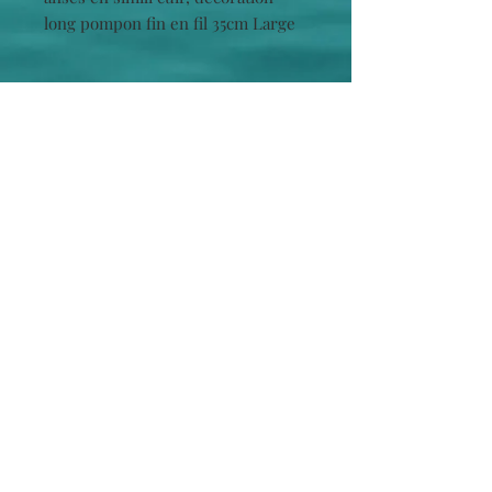
long pompon fin en fil 35cm Large
(mesuré sur la largeur la plus
large)*43cm Hauteur
Cliquez pour retrouver vos marques directement
King Louie
/
Chattawak
/
La Fiancée du Mékong
/
LPB Women
/
XT Studio
/
LPB Shoes
/
Le Temps
des cerises
/
Berthe aux grand pieds
/
Les
Tropéziennes
/
Cabaia
/
Parami
/LILI PETROL /
Freeman T Porter
/
La Petite étoile
/
Le Béret Français
/
Waxx
/
Marie Antoilette
INFORMATIONS
LA BOUTIQUE
Contact
infos
CGV
Mentions Légales
Inscrivez-vous à notre liste de diffusion
S`abonner maintenant