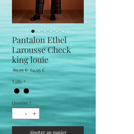
Pantalon Ethel
Larousse Check
king louie
Prix
Prix
 89,95 € 
64,95 €
original
promotionnel
Taille
*
Quantité
*
Ajouter au panier