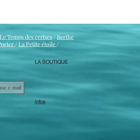
Le Temps des cerises
/
Berthe
Porter
/
La Petite étoile
/
LA BOUTIQUE
infos