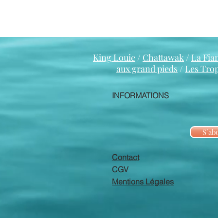
King Louie
/
Chattawak
/
La Fia
aux grand pieds
/
Les Tro
INFORMATIONS
S`ab
Contact
CGV
Mentions Légales