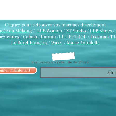
Cliquez pour retrouver vos marques directement
ncée du Mékong
/
LPB Women
/
XT Studio
/
LPB Shoes
/
péziennes
/
Cabaia
/
Parami
/LILI PETROL /
Freeman T 
Le Béret Français
/
Waxx
/
Marie Antoilette
Inscrivez-vous à notre liste de diffusion
onner maintenant