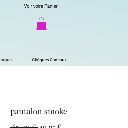
Voir votre Panier
arques
Chèques Cadeaux
pantalon smoke
Prix
Prix
 65,00 € 
49,95 €