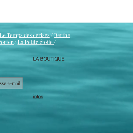
Le Temps des cerises
/
Berthe
Porter
/
La Petite étoile
/
LA BOUTIQUE
infos