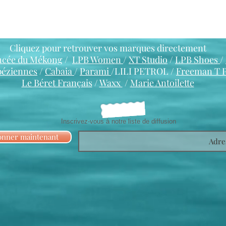
Cliquez pour retrouver vos marques directement
ncée du Mékong
/
LPB Women
/
XT Studio
/
LPB Shoes
/
péziennes
/
Cabaia
/
Parami
/LILI PETROL /
Freeman T 
Le Béret Français
/
Waxx
/
Marie Antoilette
Inscrivez-vous à notre liste de diffusion
onner maintenant