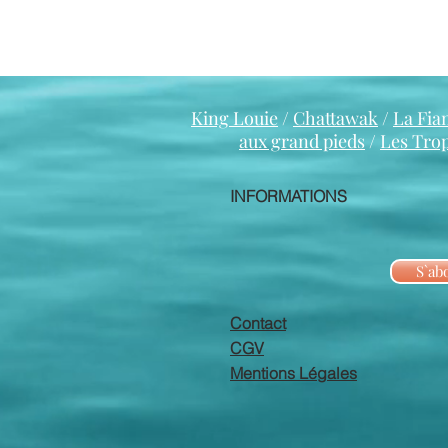
King Louie
/
Chattawak
/
La Fia
aux grand pieds
/
Les Tro
INFORMATIONS
S`ab
Contact
CGV
Mentions Légales