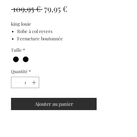
Prix
Prix
 109,95 € 
79,95 €
original
promotionnel
king louie
Robe à col revers
Fermeture boutonnée
manches courtes
Taille
*
Ceinture à nouer
Jersey
Tissu stretch
Quantité
*
Imprimé organique
95% viscose (ecovero), 5% élasthanne
Ajouter au panier