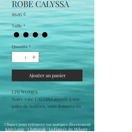
ROBE CALYSSA
Prix
99,95 €
Taille
*
Quantité
*
Ajouter au panier
LPB WOMEN
Notre robe CALYSSA associé à une
paire de bottines, vous donnera un
look moderne et chic
Cliquez pour retrouver vos marques directement
King Louie
/
Chattawak
/
La Fiancée du Mékong
/