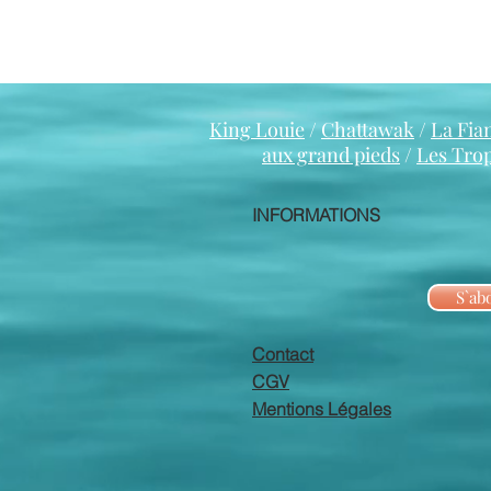
King Louie
/
Chattawak
/
La Fia
aux grand pieds
/
Les Tro
INFORMATIONS
S`ab
Contact
CGV
Mentions Légales