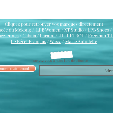
Cliquez pour retrouver vos marques directement
ncée du Mékong
/
LPB Women
/
XT Studio
/
LPB Shoes
/
péziennes
/
Cabaia
/
Parami
/LILI PETROL /
Freeman T 
Le Béret Français
/
Waxx
/
Marie Antoilette
Inscrivez-vous à notre liste de diffusion
onner maintenant