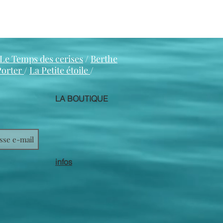
Le Temps des cerises
/
Berthe
Porter
/
La Petite étoile
/
LA BOUTIQUE
infos